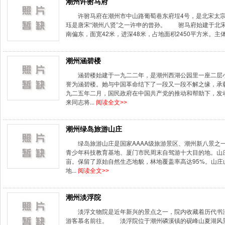
潮州许驸马府
许驸马府在潮州市中山路葡萄巷东府埕4号，是北宋太
珏是唐宋“潮州八贤”之一许申的曾孙。 驸马府始建于北宋英宗
南偏东，面宽42米，进深48米，占地面积2450平方米。主体
潮州涵碧楼
涵碧楼始建于一九二二年，是潮州西湖公园里一座二层
誉为涵碧楼。她与中国革命结下了一段又一段不解之缘，承
九二五年二月，国民政府在中国共产党的推动和帮助下，发
来同志将...
阅读全文>>
潮州绿岛旅游山庄
绿岛旅游山庄是国家AAAA级旅游景区、潮州新八景之
青少年科技教育基地、厦门市民周末自驾游十大目的地。山庄
亩。保留了原始自然生态地貌，林地覆盖率高达95%。山
地...
阅读全文>>
潮州淡浮院
淡浮文物院是近年新兴的景点之一，院内收藏着历代书
游客慕名前往。 淡浮院位于潮州磷溪镇的砚峰山夏湖风