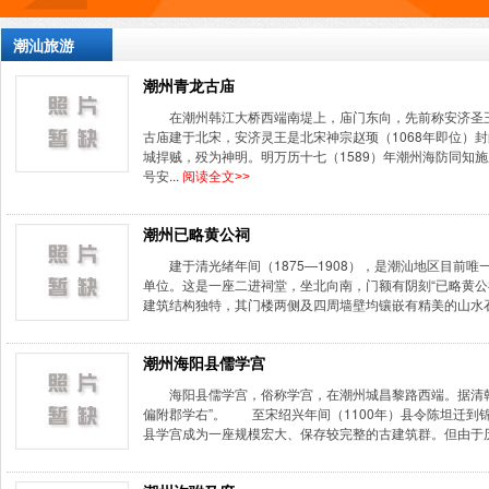
潮汕旅游
潮州青龙古庙
在潮州韩江大桥西端南堤上，庙门东向，先前称安济圣
古庙建于北宋，安济灵王是北宋神宗赵顼（1068年即位）
城捍贼，殁为神明。明万历十七（1589）年潮州海防同知
号安...
阅读全文>>
潮州已略黄公祠
建于清光绪年间（1875—1908），是潮汕地区目前
单位。这是一座二进祠堂，坐北向南，门额有阴刻“已略黄公
建筑结构独特，其门楼两侧及四周墙壁均镶嵌有精美的山水石
潮州海阳县儒学宫
海阳县儒学宫，俗称学宫，在潮州城昌黎路西端。据清
偏附郡学右”。 至宋绍兴年间（1100年）县令陈坦迁到
县学宫成为一座规模宏大、保存较完整的古建筑群。但由于历