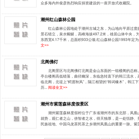
众多海内外俊彦热烈响应捐资建设的一座开放式收藏院。 入
潮州红山森林公园
红山森林公园地处于潮州古城之东，为山地向平原过度
景石错立，泉水蜿蜒，高峰海拔497.2米，雄居山体中央，
东西宽4.17千米，总面积933公顷.红山森林公园1993年定
文>>
北阁佛灯
北阁景区与北阁佛灯北阁是金山东面的一组楼阁的总称
亭台楼阁高低错落，曲径幽深，东临急转直下的韩江流水，
临北阁，北堤上“鳄渡秋风”，隔江相望的“韩词橡木”，韩江下
历...
阅读全文>>
潮州市紫莲森林度假景区
潮州紫莲森林度假村位于广东省潮州市的东北部，凤凰
就势，观仁者之山，傍智者之水，得天独厚，是一处恬静
民族祖地、中国乌龙茶民茶之乡潮州凤凰山的重要一脉。紫莲