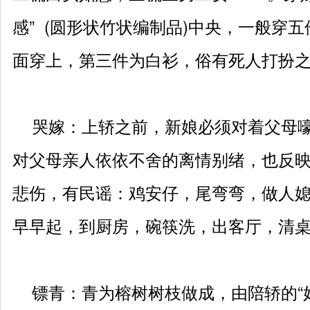
感” (圆形状竹状编制品)中央，一般穿
面穿上，第三件为白衫，俗有死人打扮
哭嫁：上轿之前，新娘必须对着父母嚎
对父母亲人依依不舍的离情别绪，也反
悲伤，有民谣：鸡安仔，尾弯弯，做人
早早起，到厨房，碗筷洗，出客厅，清
镖青：青为榕树树枝做成，由陪轿的“好