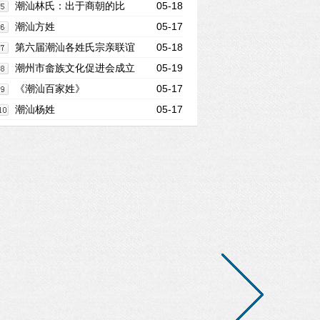
姓氏 一人两姓的原因是什么
潮汕林氏：出于商朝的比
05-18
干，自称“九牧世家”
潮汕方姓
05-17
第六届潮汕各姓氏宗亲联谊
05-18
大会
潮州市畲族文化促进会成立
05-19
《潮汕百家姓》
05-17
潮汕杨姓
05-17