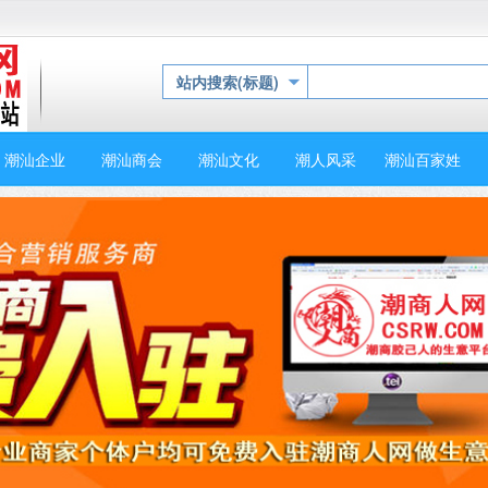
站内搜索(标题)
潮汕企业
潮汕商会
潮汕文化
潮人风采
潮汕百家姓