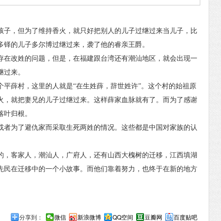
子，但为了维持香火，就只好把别人的儿子过继过来当儿子，比
多铎的儿子多尔博过继过来，袭了他的睿亲王爵。
在改姓的问题，但是，在福建跟台湾还有潮汕地区，就会出现一
继过来。
薛村，这里的人就是“在生姓薛，辞世姓许”。这个村的始祖原
火，就把妻兄的儿子过继过来。这样薛家血脉就有了。而为了感谢
落叶归根。
者为了避仇家而采取生死两姓的情况。这些都是中国对家族的认
，客家人，潮汕人，广府人，还有山西大槐树的迁移，江西填湖
先民在迁移中的一个小故事。而他们靠着努力，也终于在新的地方
分享到：
微信
新浪微博
QQ空间
豆瓣网
百度贴吧