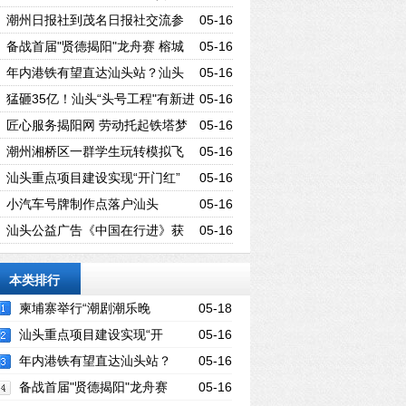
国70周年华诞
潮州日报社到茂名日报社交流参
05-16
观
备战首届"贤德揭阳"龙舟赛 榕城
05-16
西门社区2条龙舟下水
年内港铁有望直达汕头站？汕头
05-16
火车站今起改建，方案来了……
猛砸35亿！汕头“头号工程"有新进
05-16
展，选址曝光！
匠心服务揭阳网 劳动托起铁塔梦
05-16
潮州湘桥区一群学生玩转模拟飞
05-16
行，追寻自己的蓝天梦
汕头重点项目建设实现“开门红”
05-16
小汽车号牌制作点落户汕头
05-16
汕头公益广告《中国在行进》获
05-16
省广电局优秀作品项目扶持
本类排行
柬埔寨举行“潮剧潮乐晚
05-18
会”贺新中国70周年华诞
汕头重点项目建设实现“开
05-16
门红”
年内港铁有望直达汕头站？
05-16
汕头火车站今起改建，方案来了……
备战首届"贤德揭阳"龙舟赛
05-16