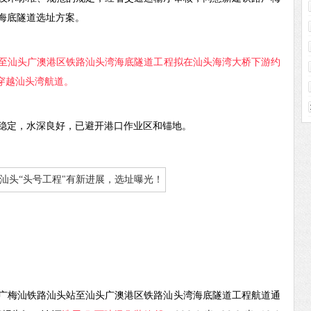
海底隧道选址方案。
至汕头广澳港区铁路汕头湾海底隧道工程拟在汕头海湾大桥下游约
域穿越汕头湾航道。
稳定，水深良好，已避开港口作业区和锚地。
广梅汕铁路汕头站至汕头广澳港区铁路汕头湾海底隧道工程航道通