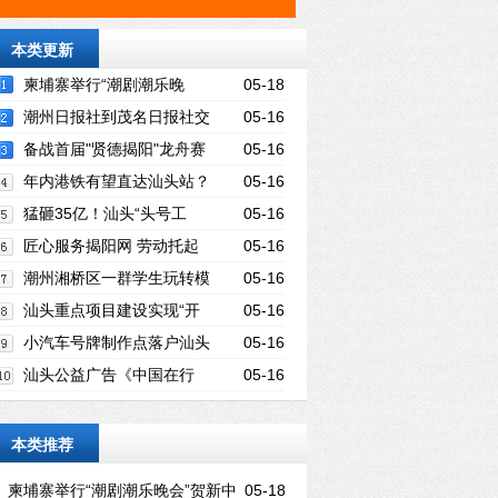
本类更新
柬埔寨举行“潮剧潮乐晚
05-18
会”贺新中国70周年华诞
潮州日报社到茂名日报社交
05-16
流参观
备战首届"贤德揭阳"龙舟赛
05-16
榕城西门社区2条龙舟下水
年内港铁有望直达汕头站？
05-16
汕头火车站今起改建，方案来了……
猛砸35亿！汕头“头号工
05-16
程"有新进展，选址曝光！
匠心服务揭阳网 劳动托起
05-16
铁塔梦
潮州湘桥区一群学生玩转模
05-16
拟飞行，追寻自己的蓝天梦
汕头重点项目建设实现“开
05-16
门红”
小汽车号牌制作点落户汕头
05-16
汕头公益广告《中国在行
05-16
进》获省广电局优秀作品项目扶持
本类推荐
柬埔寨举行“潮剧潮乐晚会”贺新中
05-18