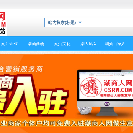
站内搜索(标题)
潮汕企业
潮汕商会
潮汕文化
潮人风采
潮汕百家姓