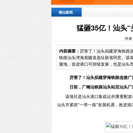
潮汕新闻
猛砸35亿！汕头
作者
内容摘要：
厉害了！汕头拟建穿海铁路
铁路汕头湾海底隧道选址获省同意。该
腹地，促进港口可持续发展，也是汕头市紧
厉害了！汕头拟建穿海铁路连接广
日前，广梅汕铁路汕头站至汕头广
该项目是汕头港口集疏运的重要配套
汕头市紧抓"一带一路"发展机遇，推进港