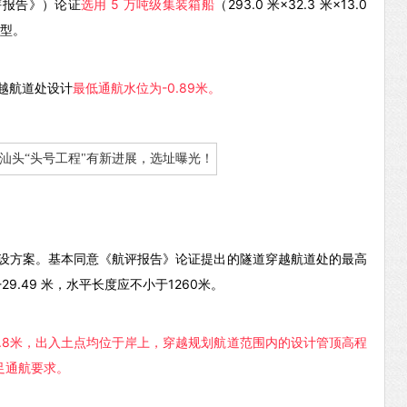
评报告》）论证
选用 5 万吨级集装箱船
（293.0 米×32.3 米×13.0
船型。
越航道处设计
最低通航水位为-0.89米。
设方案。基本同意《航评报告》论证提出的隧道穿越航道处的最高
9.49 米，水平长度应不小于1260米。
2.8米，出入土点均位于岸上，穿越规划航道范围内的设计管顶高程
满足通航要求。