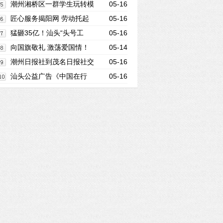
榕城西门社区2条龙舟下水
潮州湘桥区一群学生玩转模
05-16
拟飞行，追寻自己的蓝天梦
匠心服务揭阳网 劳动托起
05-16
铁塔梦
猛砸35亿！汕头“头号工
05-16
程"有新进展，选址曝光！
向国旗敬礼 激荡爱国情！
05-14
深圳市潮汕商会举行“五一”升旗仪式
潮州日报社到茂名日报社交
05-16
流参观
汕头公益广告《中国在行
05-16
进》获省广电局优秀作品项目扶持