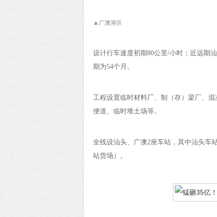
▲
广澳港区
设计行车速度初期80公里/小时；近远期汕
期为54个月。
工程设置临时材料厂、制（存）梁厂、混
便道、临时堆土场等。
全线设汕头、广澳2座车站，其中汕头车
站货场）。